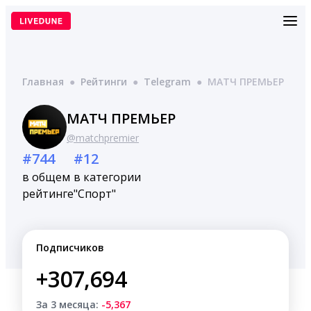
Перейти
к
содержимому
Главная
●
Рейтинги
●
Telegram
●
МАТЧ ПРЕМЬЕР
МАТЧ ПРЕМЬЕР
@matchpremier
#744
#12
в общем
в категории
рейтинге
"Спорт"
Подписчиков
+307,694
За 3 месяца:
-5,367