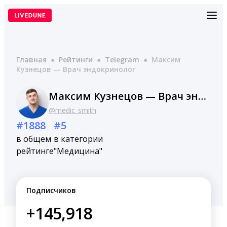
Перейти
к
содержимому
Главная
●
Рейтинги
●
Telegram
●
Максим
Кузнецов — Врач эндокринолог
Максим Кузнецов — Врач эндокринолог
@medic_smith
#1888
#5
в общем
в категории
рейтинге
"Медицина"
Подписчиков
+145,918