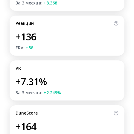
За 3 месяца:
+8,368
Реакций
+136
ERV:
+58
VR
+7.31%
За 3 месяца:
+2.249%
DuneScore
+164