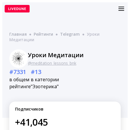
Перейти
к
содержимому
Главная
●
Рейтинги
●
Telegram
●
Уроки
Медитации
Уроки Медитации
@meditation_lessons_bnk
#7331
#13
в общем
в категории
рейтинге
"Эзотерика"
Подписчиков
+41,045