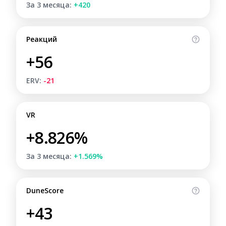
За 3 месяца:
+420
Реакций
+56
ERV:
-21
VR
+8.826%
За 3 месяца:
+1.569%
DuneScore
+43