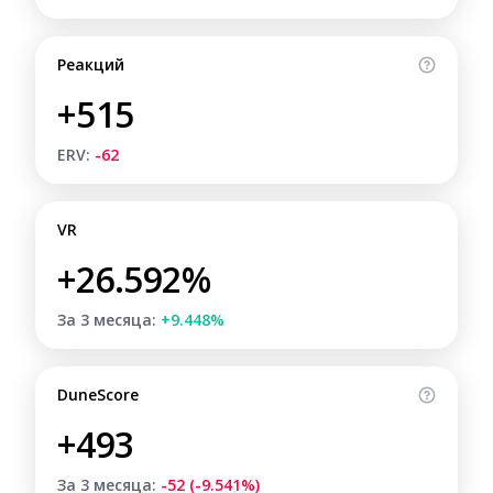
Реакций
+515
ERV:
-62
VR
+26.592%
За 3 месяца:
+9.448%
DuneScore
+493
За 3 месяца:
-52 (-9.541%)