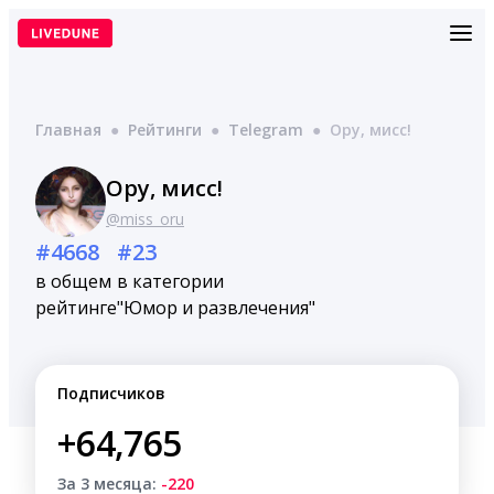
Перейти
к
содержимому
Главная
●
Рейтинги
●
Telegram
●
Ору, мисс!
Ору, мисс!
@miss_oru
#4668
#23
в общем
в категории
рейтинге
"Юмор и развлечения"
Подписчиков
+64,765
За 3 месяца:
-220