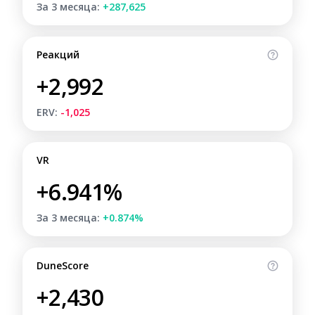
За 3 месяца:
+287,625
Реакций
+2,992
ERV:
-1,025
VR
+6.941%
За 3 месяца:
+0.874%
DuneScore
+2,430