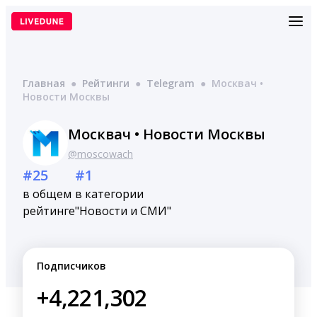
Перейти
к
содержимому
Главная
●
Рейтинги
●
Telegram
●
Москвач •
Новости Москвы
Москвач • Новости Москвы
@moscowach
#25
#1
в общем
в категории
рейтинге
"Новости и СМИ"
Подписчиков
+4,221,302