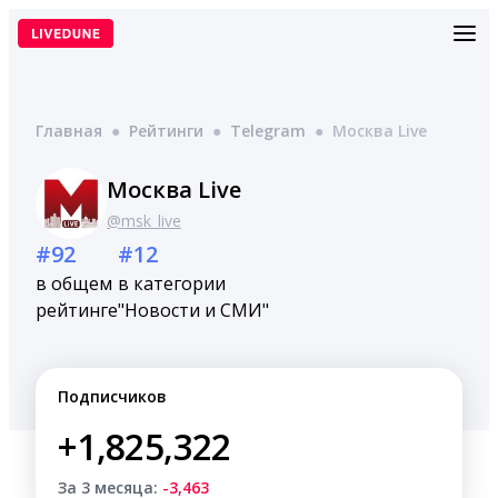
Перейти
к
содержимому
Главная
●
Рейтинги
●
Telegram
●
Москва Live
Москва Live
@msk_live
#92
#12
в общем
в категории
рейтинге
"Новости и СМИ"
Подписчиков
+1,825,322
За 3 месяца:
-3,463