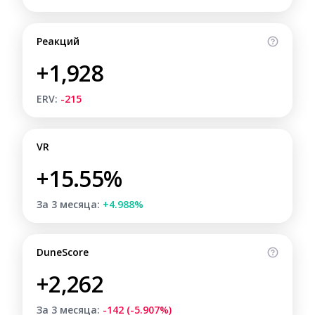
Реакций
+1,928
ERV:
-215
VR
+15.55%
За 3 месяца:
+4.988%
DuneScore
+2,262
За 3 месяца:
-142 (-5.907%)