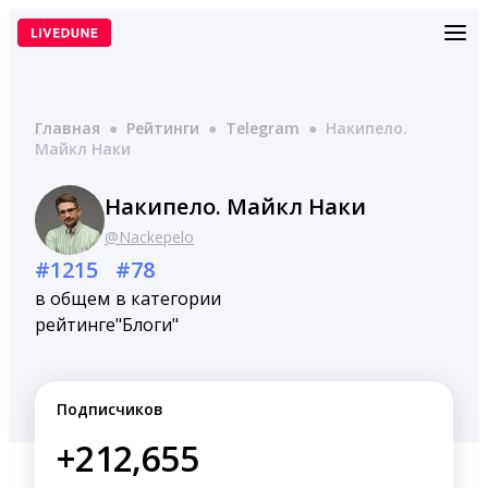
Перейти
к
содержимому
Главная
●
Рейтинги
●
Telegram
●
Накипело.
Майкл Наки
Накипело. Майкл Наки
@Nackepelo
#1215
#78
в общем
в категории
рейтинге
"Блоги"
Подписчиков
+212,655