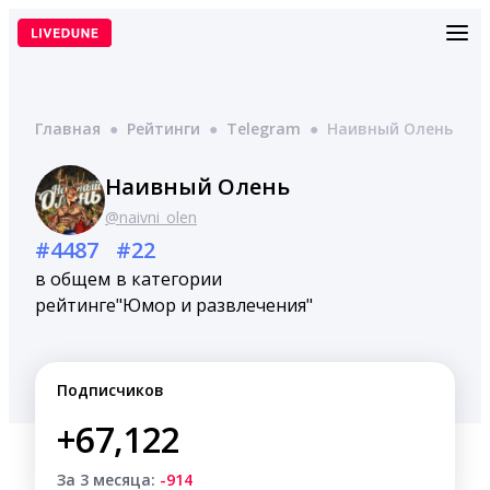
Перейти
к
содержимому
Главная
●
Рейтинги
●
Telegram
●
Наивный Олень
Наивный Олень
@naivni_olen
#4487
#22
в общем
в категории
рейтинге
"Юмор и развлечения"
Подписчиков
+67,122
За 3 месяца:
-914