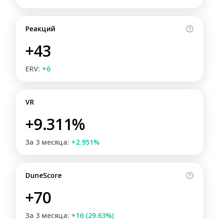
Реакций
+43
ERV:
+6
VR
+9.311%
За 3 месяца:
+2.951%
DuneScore
+70
За 3 месяца:
+16 (29.63%)