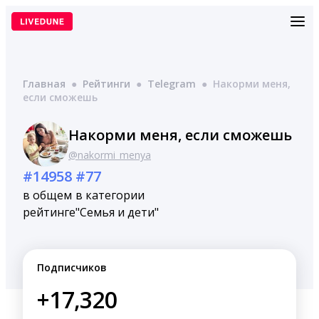
Перейти
к
содержимому
Главная
●
Рейтинги
●
Telegram
●
Накорми меня,
если сможешь
Накорми меня, если сможешь
@nakormi_menya
#14958
#77
в общем
в категории
рейтинге
"Семья и дети"
Подписчиков
+17,320