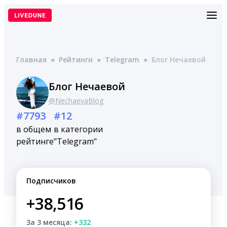
Перейти
к
содержимому
Главная
●
Рейтинги
●
Telegram
●
Блог Нечаевой
Блог Нечаевой
@NechaevaBlog
#7793
#12
в общем
в категории
рейтинге
"Telegram"
Подписчиков
+38,516
За 3 месяца:
+332