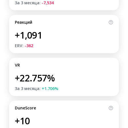
За 3 месяца:
-7,534
Реакций
+1,091
ERV:
-362
VR
+22.757%
За 3 месяца:
+1.706%
DuneScore
+10