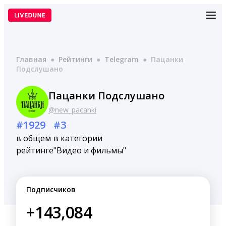
Перейти
к
содержимому
Главная
●
Рейтинги
●
Telegram
●
Пацанки
Подслушано
Пацанки Подслушано
@new_pacanki
#1929
#3
в общем
в категории
рейтинге
"Видео и фильмы"
Подписчиков
+143,084