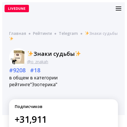
Перейти
к
содержимому
Главная
●
Рейтинги
●
Telegram
●
Знаки судьбы
Знаки судьбы
@o_znakah
#9208
#18
в общем
в категории
рейтинге
"Эзотерика"
Подписчиков
+31,911