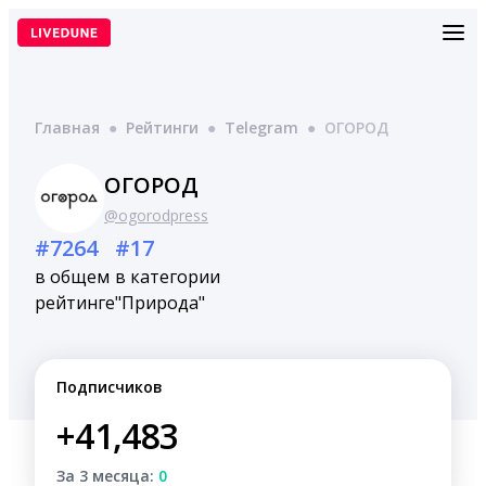
Перейти
к
содержимому
Главная
●
Рейтинги
●
Telegram
●
ОГОРОД
ОГОРОД
@ogorodpress
#7264
#17
в общем
в категории
рейтинге
"Природа"
Подписчиков
+41,483
За 3 месяца:
0