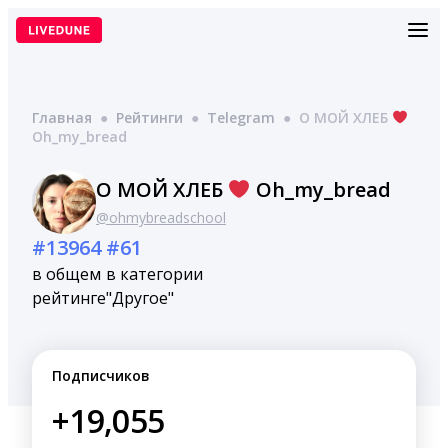
Перейти
к
содержимому
Главная
●
Рейтинги
●
Telegram
●
О МОЙ ХЛЕБ
Oh_my_bread
О МОЙ ХЛЕБ
Oh_my_bread
@ohmybreadschool
#13964
#61
в общем
в категории
рейтинге
"Другое"
Подписчиков
+19,055