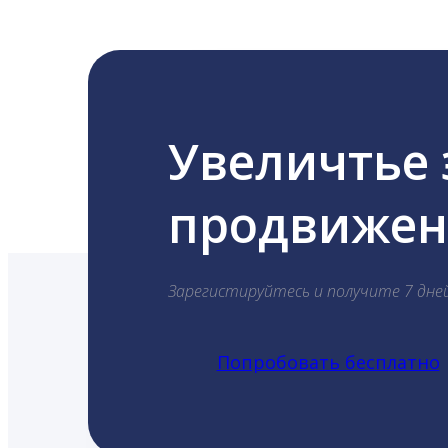
Увеличтье
продвижени
Зарегистируйтесь и получите 7 дне
Попробовать бесплатно