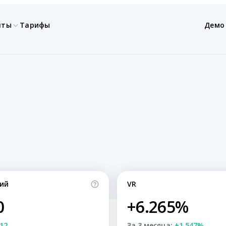
нты
Тарифы
Демо
ий
VR
0
+6.265%
12
За 3 месяца:
+1.547%