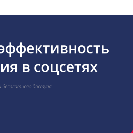
 эффективность
я в соцсетях
й бесплатного доступа.