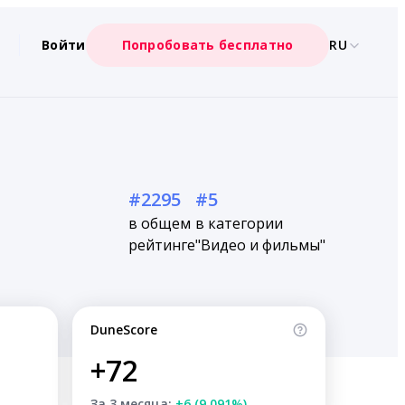
Войти
Попробовать бесплатно
RU
#2295
#5
в общем
в категории
рейтинге
"Видео и фильмы"
DuneScore
+72
За 3 месяца:
+6 (9.091%)