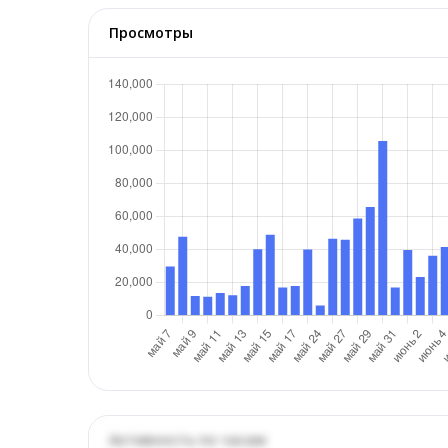
Просмотры
Активность по часам