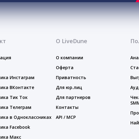
кт
О LiveDune
По
тация
О компании
Ана
Оферта
Ста
ика Инстаграм
Приватность
Выг
ика ВКонтакте
Для юр.лиц
Ауд
ика Тик Ток
Для партнеров
Чек
SM
ика Телеграм
Контакты
Про
ика в Одноклассниках
API / MCP
Най
ика Facebook
ика Макс