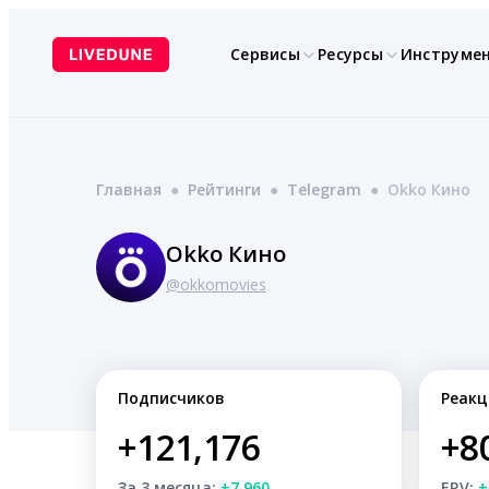
Перейти
к
Сервисы
Ресурсы
Инструме
содержимому
Главная
●
Рейтинги
●
Telegram
●
Okko Кино
Okko Кино
@okkomovies
Подписчиков
Реакц
+121,176
+8
За 3 месяца:
+7,960
ERV:
+