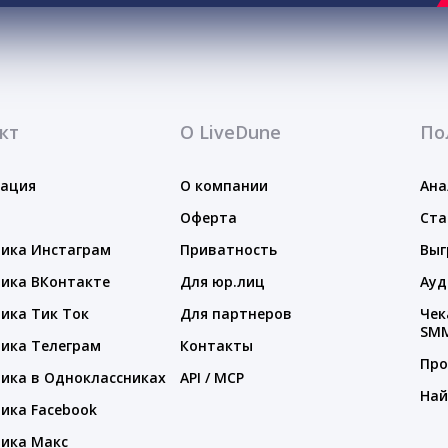
кт
О LiveDune
По
тация
О компании
Ана
Оферта
Ста
ика Инстаграм
Приватность
Выг
ика ВКонтакте
Для юр.лиц
Ауд
ика Тик Ток
Для партнеров
Чек
SM
ика Телеграм
Контакты
Про
ика в Одноклассниках
API / MCP
Най
ика Facebook
ика Макс