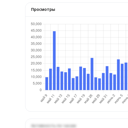
Просмотры
Активность по часам