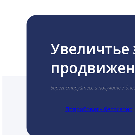
Увеличтье
продвижени
Зарегистируйтесь и получите 7 дне
Попробовать бесплатно