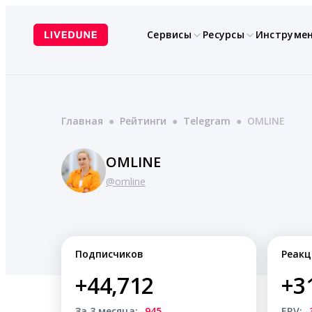
Перейти
к
Сервисы
Ресурсы
Инструме
содержимому
Главная
●
Рейтинги
●
Telegram
●
OMLINE
OMLINE
@omline
Подписчиков
Реакц
+44,712
+3
За 3 месяца:
-945
ERV:
-