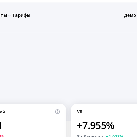
нты
Тарифы
Демо
ий
VR
1
+7.955%
35
За 3 месяца:
+1.078%