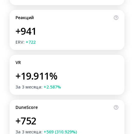
Реакций
+941
ERV:
+722
VR
+19.911%
За 3 месяца:
+2.587%
DuneScore
+752
За 3 месяца:
+569 (310.929%)