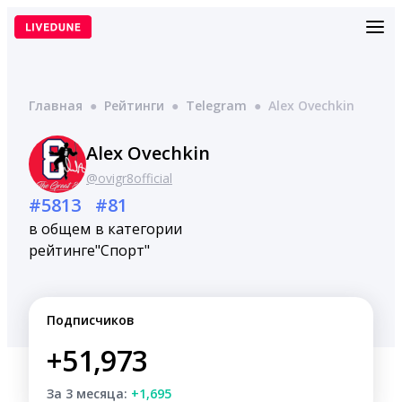
Перейти
к
содержимому
Главная
●
Рейтинги
●
Telegram
●
Alex Ovechkin
Alex Ovechkin
@ovigr8official
#5813
#81
в общем
в категории
рейтинге
"Спорт"
Подписчиков
+51,973
За 3 месяца:
+1,695