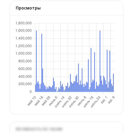
Просмотры
Активность по часам