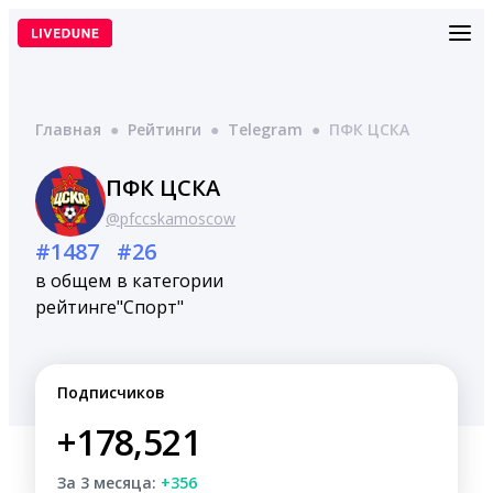
Перейти
к
содержимому
Главная
●
Рейтинги
●
Telegram
●
ПФК ЦСКА
ПФК ЦСКА
@pfccskamoscow
#1487
#26
в общем
в категории
рейтинге
"Спорт"
Подписчиков
+178,521
За 3 месяца:
+356