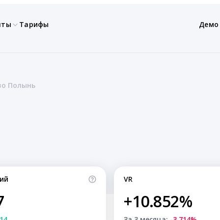
нты
Тарифы
Демо
во Полынь
ий
VR
7
+10.852%
14
За 3 месяца:
-3.714%