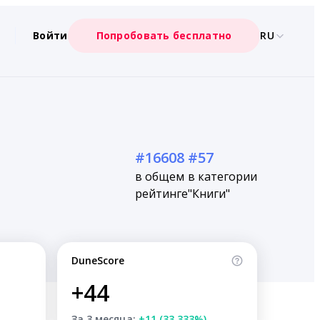
Войти
Попробовать бесплатно
RU
#16608
#57
в общем
в категории
рейтинге
"Книги"
DuneScore
+44
За 3 месяца:
+11 (33.333%)