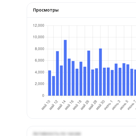
Просмотры
Активность по часам