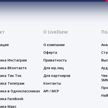
кт
О LiveDune
По
тация
О компании
Ана
Оферта
Ста
ика Инстаграм
Приватность
Выг
ика ВКонтакте
Для юр.лиц
Ауд
ика Тик Ток
Для партнеров
Чек
SM
ика Телеграм
Контакты
Про
ика в Одноклассниках
API / MCP
Най
ика Facebook
ика Макс