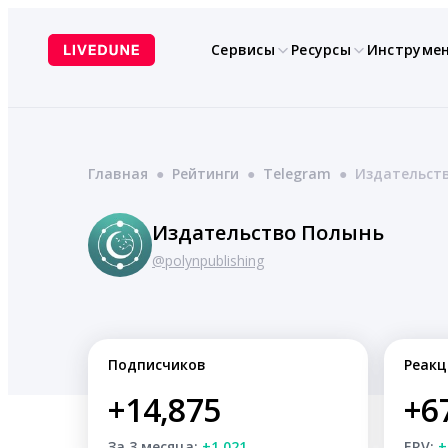
Перейти
к
Сервисы
Ресурсы
Инструме
содержимому
Главная
●
Рейтинги
●
Telegram
●
Издательст
Издательство Полынь
@polynpublishing
Подписчиков
Реакц
+14,875
+6
За 3 месяца:
+1,021
ERV:
+