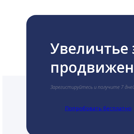
Увеличтье
продвижени
Зарегистируйтесь и получите 7 дне
Попробовать бесплатно