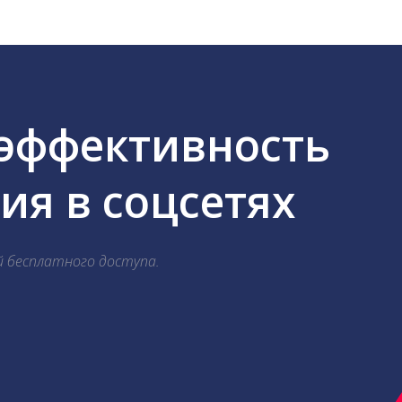
 эффективность
я в соцсетях
й бесплатного доступа.