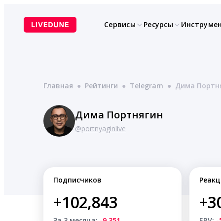
Перейти
к
Сервисы
Ресурсы
Инструме
содержимому
Главная
●
Рейтинги
●
Telegram
●
Дима Портн
Дима Портнягин
@portnyaginlive
Подписчиков
Реакц
+102,843
+3
За 3 месяца:
-9,351
ERV:
-