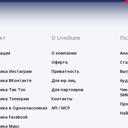
кт
О LiveDune
По
тация
О компании
Ана
Оферта
Ста
ика Инстаграм
Приватность
Выг
ика ВКонтакте
Для юр.лиц
Ауд
ика Тик Ток
Для партнеров
Чек
SM
ика Телеграм
Контакты
Про
ика в Одноклассниках
API / MCP
Най
ика Facebook
ика Макс