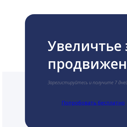
Увеличтье
продвижени
Зарегистируйтесь и получите 7 дне
Попробовать бесплатно