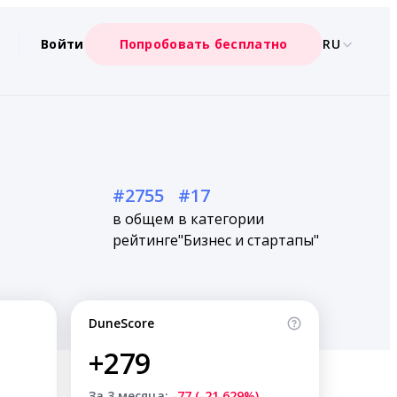
Войти
Попробовать бесплатно
RU
#2755
#17
в общем
в категории
рейтинге
"Бизнес и стартапы"
DuneScore
+279
За 3 месяца:
-77 (-21.629%)