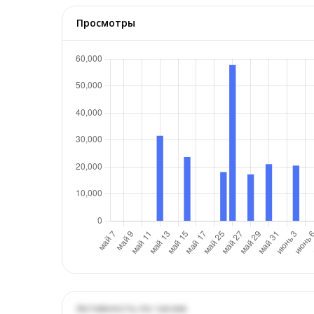
Просмотры
Активность по часам