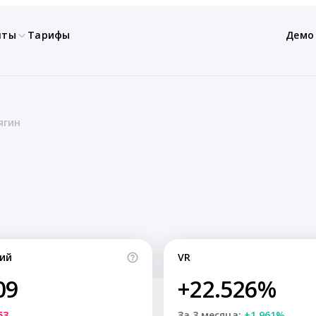
нты
Тарифы
Демо
ягин
ий
VR
09
+22.526%
53
За 3 месяца:
+1.961%