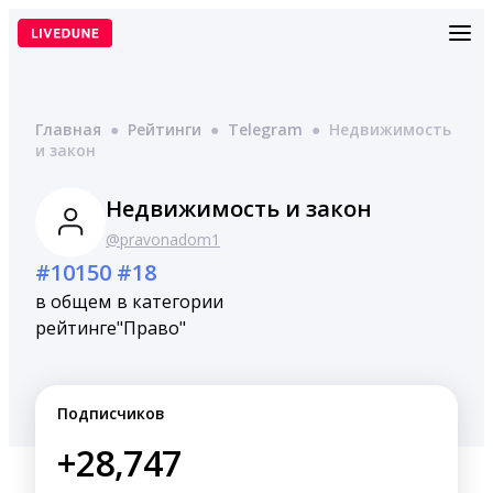
Перейти
к
содержимому
Главная
●
Рейтинги
●
Telegram
●
Недвижимость
и закон
Недвижимость и закон
@pravonadom1
#10150
#18
в общем
в категории
рейтинге
"Право"
Подписчиков
+28,747