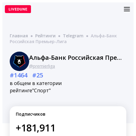
Перейти
к
содержимому
Главная
●
Рейтинги
●
Telegram
●
Альфа-Банк
Российская Премьер-Лига
Альфа-Банк Российская Премьер-Лига
@premierliga
#1464
#25
в общем
в категории
рейтинге
"Спорт"
Подписчиков
+181,911