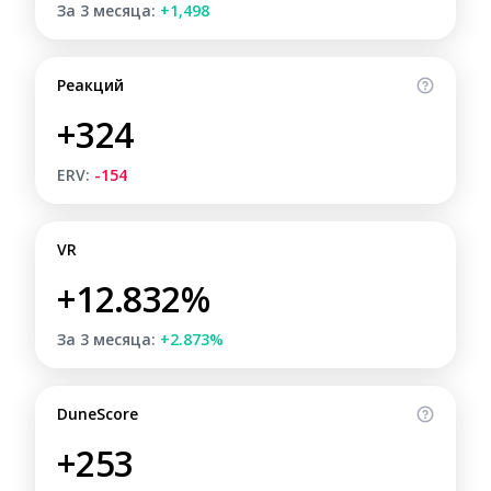
За 3 месяца:
+1,498
Реакций
+324
ERV:
-154
VR
+12.832%
За 3 месяца:
+2.873%
DuneScore
+253