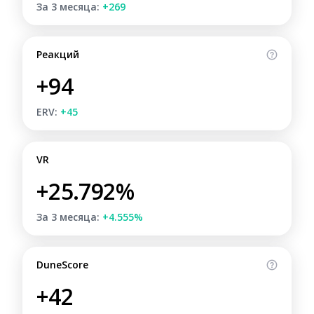
За 3 месяца:
+269
Реакций
+94
ERV:
+45
VR
+25.792%
За 3 месяца:
+4.555%
DuneScore
+42