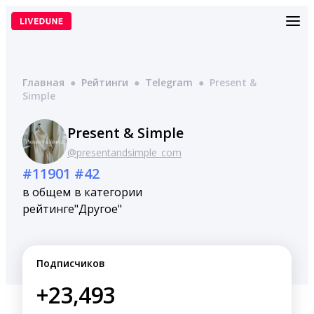
Перейти
к
содержимому
Главная
●
Рейтинги
●
Telegram
●
Present &
Simple
Present & Simple
@presentandsimple_com
#11901
#42
в общем
в категории
рейтинге
"Другое"
Подписчиков
+23,493