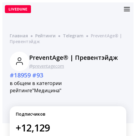
Перейти
к
содержимому
Главная
●
Рейтинги
●
Telegram
●
PreventAge® |
Превентэйдж
PreventAge® | Превентэйдж
@preventagecom
#18959
#93
в общем
в категории
рейтинге
"Медицина"
Подписчиков
+12,129