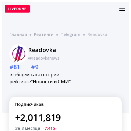
Перейти
к
содержимому
Главная
●
Рейтинги
●
Telegram
●
Readovka
Readovka
@readovkanews
#81
#9
в общем
в категории
рейтинге
"Новости и СМИ"
Подписчиков
+2,011,819
За 3 месяца:
-7,415