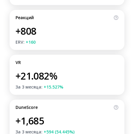
Реакций
+808
ERV:
+160
VR
+21.082%
За 3 месяца:
+15.527%
DuneScore
+1,685
За 3 месяца:
+594 (54.445%)