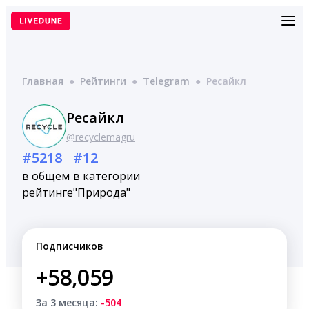
Перейти
к
содержимому
Главная
●
Рейтинги
●
Telegram
●
Ресайкл
Ресайкл
@recyclemagru
#5218
#12
в общем
в категории
рейтинге
"Природа"
Подписчиков
+58,059
За 3 месяца:
-504