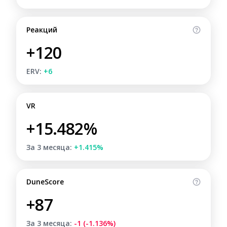
Реакций
+120
ERV:
+6
VR
+15.482%
За 3 месяца:
+1.415%
DuneScore
+87
За 3 месяца:
-1 (-1.136%)