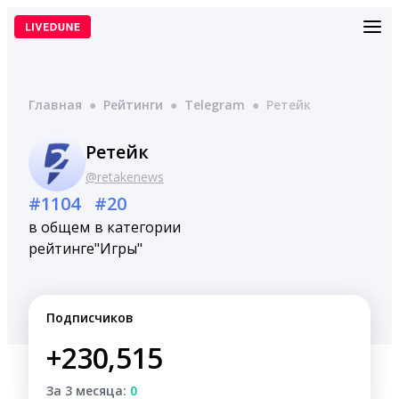
Перейти
к
содержимому
Главная
●
Рейтинги
●
Telegram
●
Ретейк
Ретейк
@retakenews
#1104
#20
в общем
в категории
рейтинге
"Игры"
Подписчиков
+230,515
За 3 месяца:
0