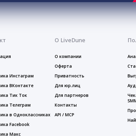
кт
О LiveDune
По
тация
О компании
Ана
Оферта
Ста
ика Инстаграм
Приватность
Выг
ика ВКонтакте
Для юр.лиц
Ауд
ика Тик Ток
Для партнеров
Чек
SM
ика Телеграм
Контакты
Про
ика в Одноклассниках
API / MCP
Най
ика Facebook
ика Макс