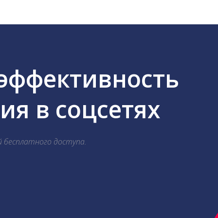
 эффективность
я в соцсетях
й бесплатного доступа.