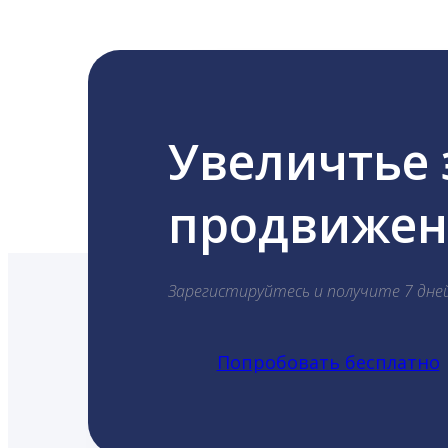
Увеличтье
продвижени
Зарегистируйтесь и получите 7 дне
Попробовать бесплатно