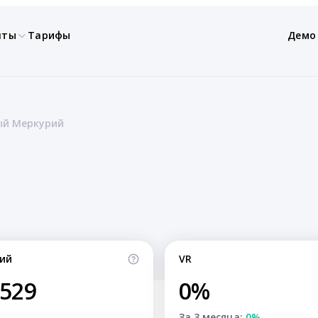
нты
Тарифы
Демо
ый Меркурий
ий
VR
,529
0%
За 3 месяца:
0%