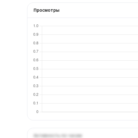
Просмотры
Активность по часам