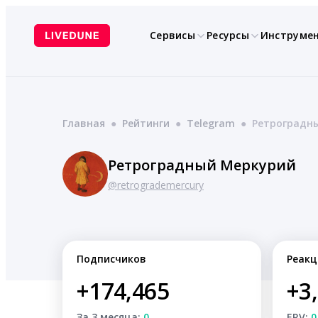
Перейти
к
Сервисы
Ресурсы
Инструме
содержимому
Главная
●
Рейтинги
●
Telegram
●
Ретроградн
Ретроградный Меркурий
@retrogrademercury
Подписчиков
Реакц
+174,465
+3
За 3 месяца:
0
ERV:
0