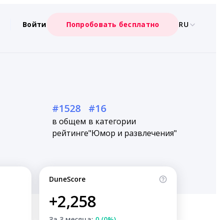
Войти
Попробовать бесплатно
RU
#1528
#16
в общем
в категории
рейтинге
"Юмор и развлечения"
DuneScore
+2,258
За 3 месяца:
0 (0%)