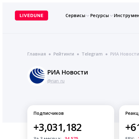
Перейти
к
Сервисы
Ресурсы
Инструме
содержимому
Главная
●
Рейтинги
●
Telegram
●
РИА Новост
РИА Новости
@rian_ru
Подписчиков
Реакц
+3,031,182
+6
За 3 месяца:
-34,575
ERV:
-