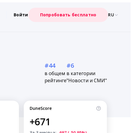
Войти
Попробовать бесплатно
RU
#44
#6
в общем
в категории
рейтинге
"Новости и СМИ"
DuneScore
+671
За 3 месяца:
-697 (-50.95%)