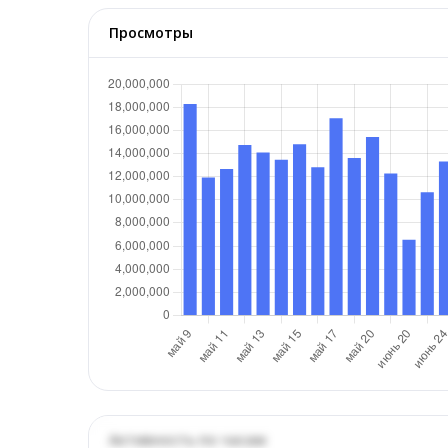
Просмотры
Активность по часам