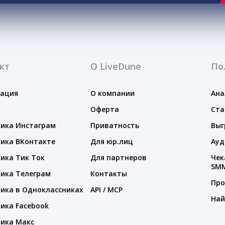
кт
О LiveDune
По
тация
О компании
Ана
Оферта
Ста
ика Инстаграм
Приватность
Выг
ика ВКонтакте
Для юр.лиц
Ауд
ика Тик Ток
Для партнеров
Чек
SM
ика Телеграм
Контакты
Про
ика в Одноклассниках
API / MCP
Най
ика Facebook
ика Макс