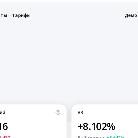
нты
Тарифы
Демо
и
ий
VR
16
+8.102%
1,477
За 3 месяца:
+3.642%