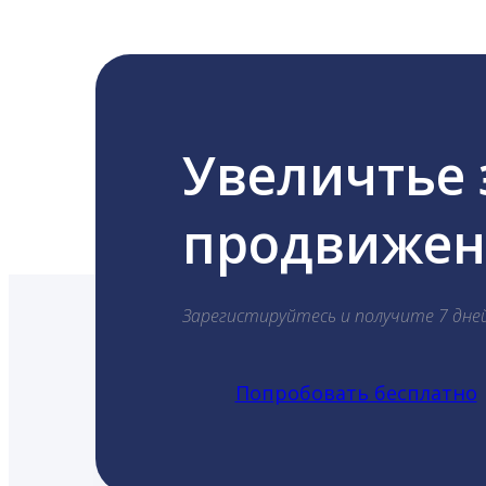
Увеличтье
продвижени
Зарегистируйтесь и получите 7 дне
Попробовать бесплатно