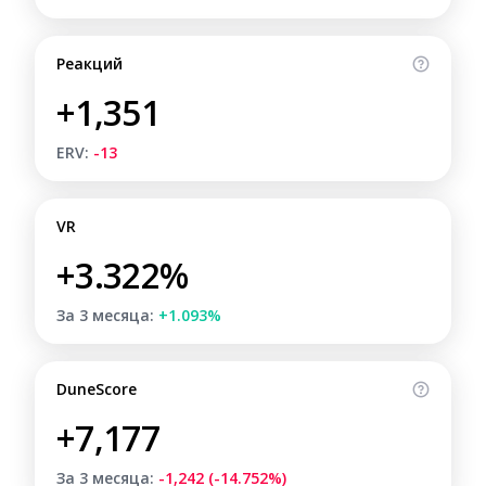
Реакций
+1,351
ERV:
-13
VR
+3.322%
За 3 месяца:
+1.093%
DuneScore
+7,177
За 3 месяца:
-1,242 (-14.752%)