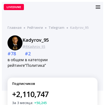
Перейти
к
содержимому
Главная
●
Рейтинги
●
Telegram
●
Kadyrov_95
Kadyrov_95
@RKadyrov_95
#78
#2
в общем
в категории
рейтинге
"Политика"
Подписчиков
+2,110,747
За 3 месяца:
+50,245