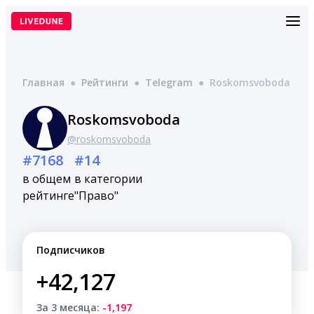
Перейти
к
содержимому
Главная
●
Рейтинги
●
Telegram
●
Roskomsvoboda
Roskomsvoboda
@roskomsvoboda
#7168
#14
в общем
в категории
рейтинге
"Право"
Подписчиков
+42,127
За 3 месяца:
-1,197