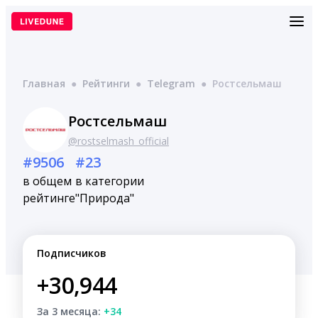
Перейти
к
содержимому
Главная
●
Рейтинги
●
Telegram
●
Ростсельмаш
Ростсельмаш
@rostselmash_official
#9506
#23
в общем
в категории
рейтинге
"Природа"
Подписчиков
+30,944
За 3 месяца:
+34