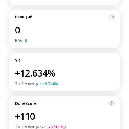
Реакций
0
ERV:
0
VR
+12.634%
За 3 месяца:
+6.748%
DuneScore
+110
За 3 месяца:
-1 (-0.901%)