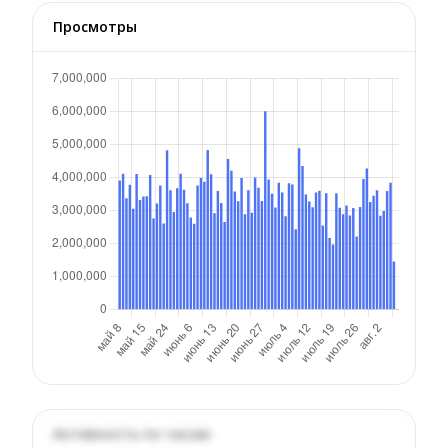
Просмотры
Активность по часам