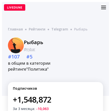
Перейти
к
содержимому
Главная
●
Рейтинги
●
Telegram
●
Рыбарь
Рыбарь
@rybar
#107
#5
в общем
в категории
рейтинге
"Политика"
Подписчиков
+1,548,872
За 3 месяца:
-10,063