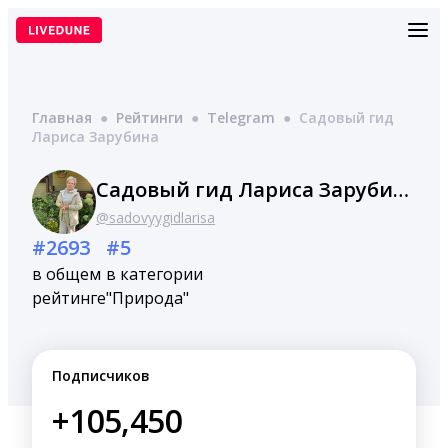
Перейти
к
содержимому
Главная
●
Рейтинги
●
Telegram
●
Садовый гид
Лариса Зарубина
Садовый гид Лариса Зарубина
@sadovyygidlarisa
#2693
#5
в общем
в категории
рейтинге
"Природа"
Подписчиков
+105,450