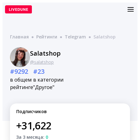
Перейти
к
содержимому
Главная
●
Рейтинги
●
Telegram
●
Salatshop
Salatshop
@salatshop
#9292
#23
в общем
в категории
рейтинге
"Другое"
Подписчиков
+31,622
За 3 месяца:
0