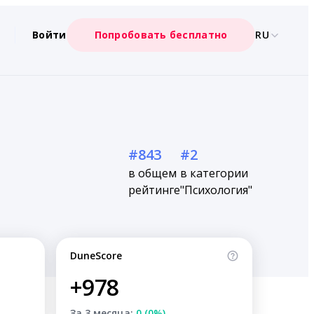
Войти
Попробовать бесплатно
RU
#843
#2
в общем
в категории
рейтинге
"Психология"
DuneScore
+978
За 3 месяца:
0 (0%)