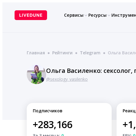
Перейти
к
Сервисы
Ресурсы
Инструме
содержимому
Главная
●
Рейтинги
●
Telegram
●
Ольга Василе
Ольга Василенко: сексолог,
@sexology_vasilenko
Подписчиков
Реакц
+283,166
+1
За 3 месяца:
0
ERV:
0