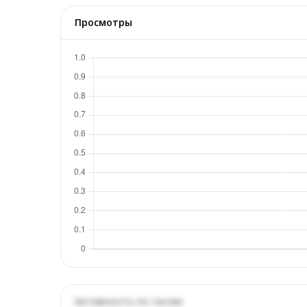
Просмотры
Активность по часам