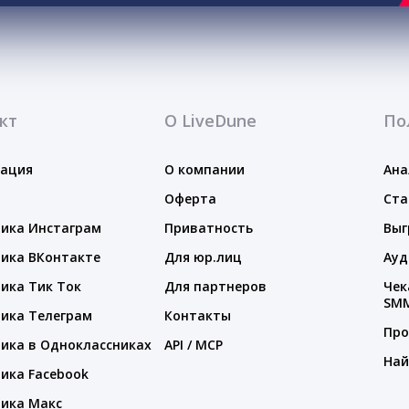
кт
О LiveDune
По
тация
О компании
Ана
Оферта
Ста
ика Инстаграм
Приватность
Выг
ика ВКонтакте
Для юр.лиц
Ауд
ика Тик Ток
Для партнеров
Чек
SM
ика Телеграм
Контакты
Про
ика в Одноклассниках
API / MCP
Най
ика Facebook
ика Макс