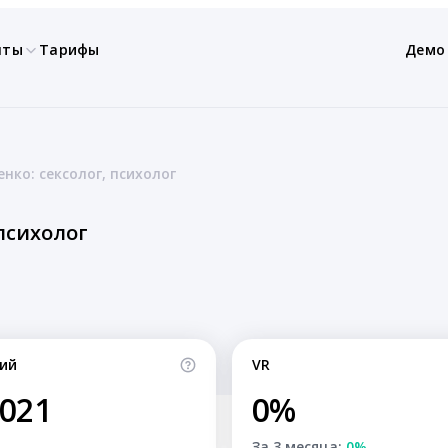
нты
Тарифы
Демо
нко: сексолог, психолог
 психолог
ий
VR
,021
0%
За 3 месяца:
0%