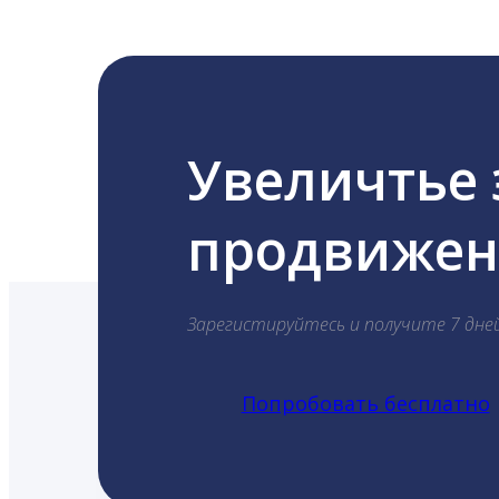
Увеличтье
продвижени
Зарегистируйтесь и получите 7 дне
Попробовать бесплатно