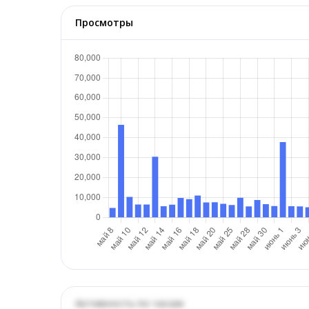
Просмотры
Активность по часам