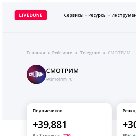
Перейти
к
Сервисы
Ресурсы
Инструме
содержимому
Главная
●
Рейтинги
●
Telegram
●
СМОТРИМ
СМОТРИМ
@smotrim_ru
Подписчиков
Реакц
+39,881
+3
За 3 месяца:
-729
ERV:
+