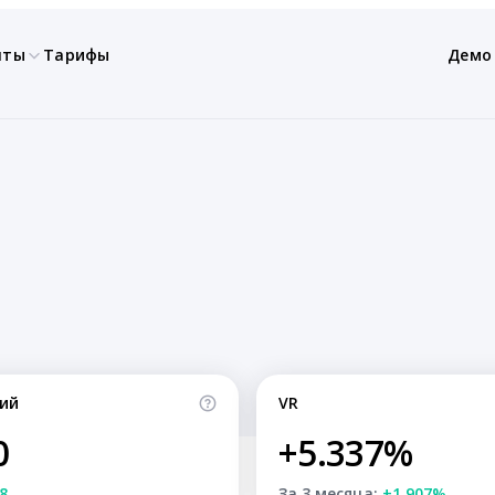
нты
Тарифы
Демо
ий
VR
0
+5.337%
8
За 3 месяца:
+1.907%