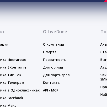
кт
О LiveDune
По
тация
О компании
Ана
Оферта
Ста
ика Инстаграм
Приватность
Выг
ика ВКонтакте
Для юр.лиц
Ауд
ика Тик Ток
Для партнеров
Чек
SM
ика Телеграм
Контакты
Про
ика в Одноклассниках
API / MCP
Най
ика Facebook
ика Макс