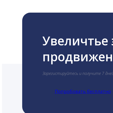
Увеличтье
продвижени
Зарегистируйтесь и получите 7 дне
Попробовать бесплатно