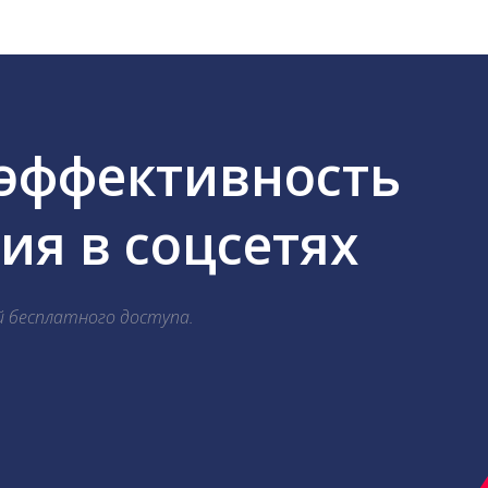
 эффективность
я в соцсетях
й бесплатного доступа.