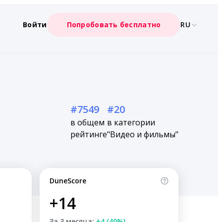
Войти
Попробовать бесплатно
RU
#7549
#20
в общем
в категории
рейтинге
"Видео и фильмы"
DuneScore
+14
За 3 месяца:
+4 (40%)