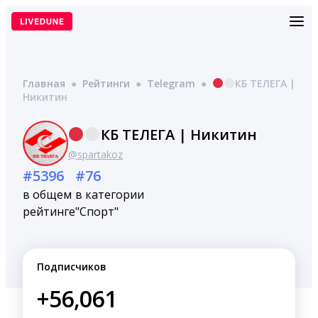
Перейти
к
содержимому
Главная
●
Рейтинги
●
Telegram
●
КБ ТЕЛЕГА |
Никитин
КБ ТЕЛЕГА | Никитин
@spartakoz
#5396
#76
в общем
в категории
рейтинге
"Спорт"
Подписчиков
+56,061