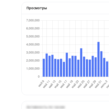
Просмотры
Активность по часам