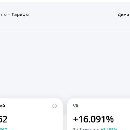
нты
Тарифы
Демо
ий
VR
62
+16.091%
367
За 3 месяца:
+8.195%