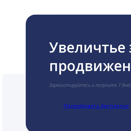
Увеличтье
продвижени
Зарегистируйтесь и получите 7 дне
Попробовать бесплатно