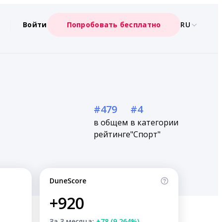
Войти
Попробовать бесплатно
RU
#479
#4
в общем
в категории
рейтинге
"Спорт"
DuneScore
+920
За 3 месяца:
+78 (9.264%)