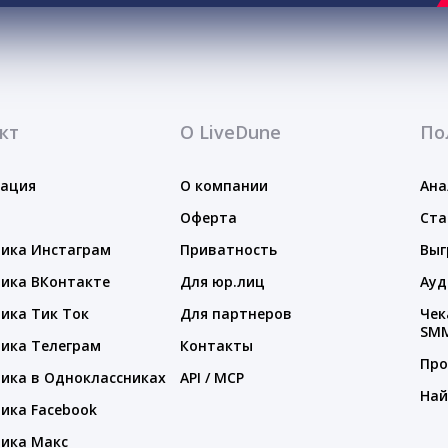
кт
О LiveDune
По
тация
О компании
Ана
Оферта
Ста
ика Инстаграм
Приватность
Выг
ика ВКонтакте
Для юр.лиц
Ауд
ика Тик Ток
Для партнеров
Чек
SM
ика Телеграм
Контакты
Про
ика в Одноклассниках
API / MCP
Най
ика Facebook
ика Макс