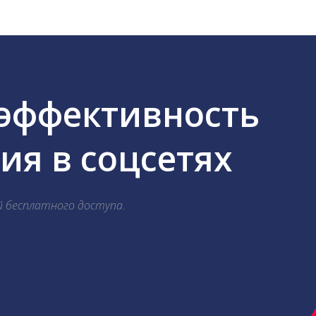
 эффективность
я в соцсетях
й бесплатного доступа.