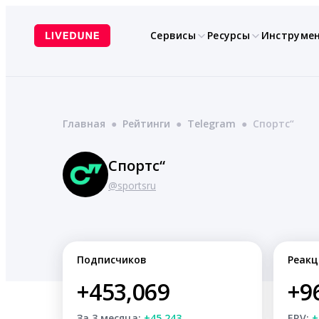
Перейти
к
Сервисы
Ресурсы
Инструме
содержимому
Главная
●
Рейтинги
●
Telegram
●
Спортс“
Спортс“
@sportsru
Подписчиков
Реакц
+453,069
+9
За 3 месяца:
+45,243
ERV:
+