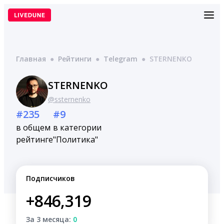
Перейти
к
содержимому
Главная
●
Рейтинги
●
Telegram
●
STERNENKO
STERNENKO
@ssternenko
#235
#9
в общем
в категории
рейтинге
"Политика"
Подписчиков
+846,319
За 3 месяца:
0