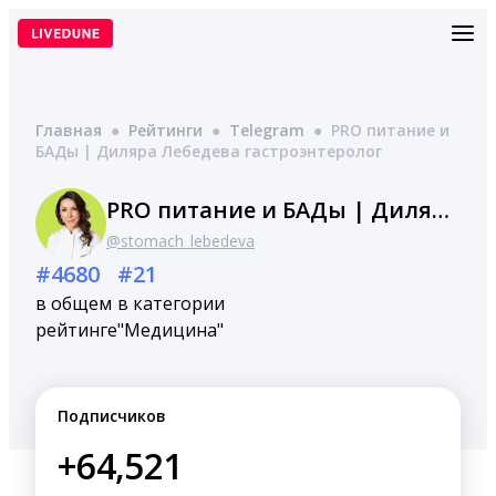
Перейти
к
содержимому
Главная
●
Рейтинги
●
Telegram
●
PRO питание и
БАДы | Диляра Лебедева гастроэнтеролог
PRO питание и БАДы | Диляра Лебедева гастроэнтеролог
@stomach_lebedeva
#4680
#21
в общем
в категории
рейтинге
"Медицина"
Подписчиков
+64,521