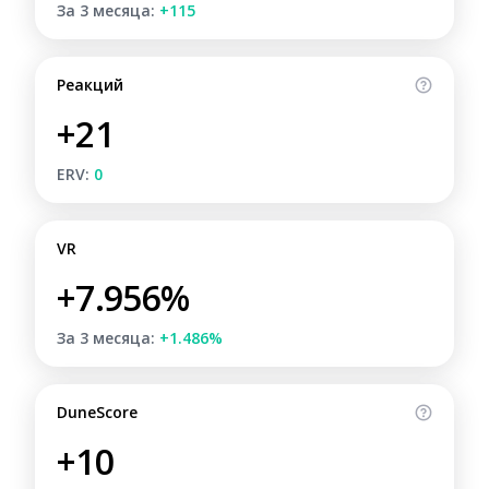
За 3 месяца:
+115
Реакций
+21
ERV:
0
VR
+7.956%
За 3 месяца:
+1.486%
DuneScore
+10