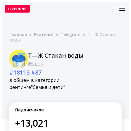
Перейти
к
содержимому
Главная
●
Рейтинги
●
Telegram
●
Т—Ж Стакан
воды
Т—Ж Стакан воды
@t_dety
#18113
#87
в общем
в категории
рейтинге
"Семья и дети"
Подписчиков
+13,021