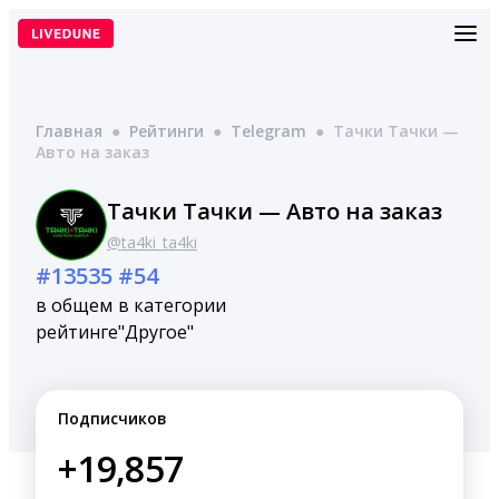
Перейти
к
содержимому
Главная
●
Рейтинги
●
Telegram
●
Тачки Тачки —
Авто на заказ
Тачки Тачки — Авто на заказ
@ta4ki_ta4ki
#13535
#54
в общем
в категории
рейтинге
"Другое"
Подписчиков
+19,857