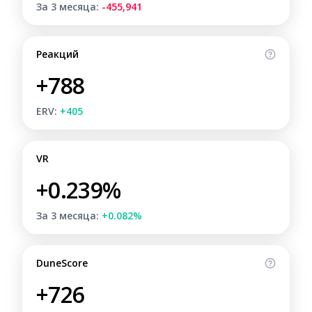
За 3 месяца:
-455,941
Реакций
+788
ERV:
+405
VR
+0.239%
За 3 месяца:
+0.082%
DuneScore
+726