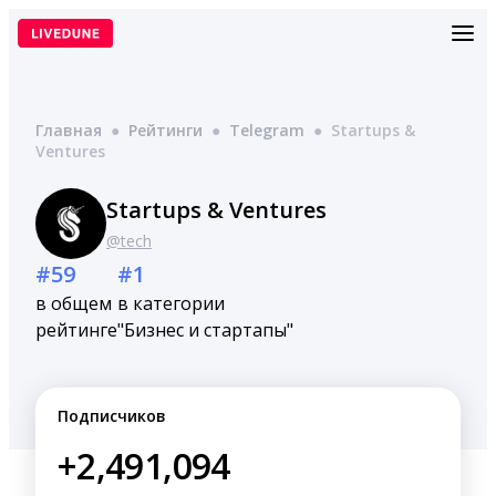
Перейти
к
содержимому
Главная
●
Рейтинги
●
Telegram
●
Startups &
Ventures
Startups & Ventures
@tech
#59
#1
в общем
в категории
рейтинге
"Бизнес и стартапы"
Подписчиков
+2,491,094