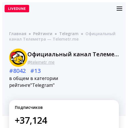
Перейти
к
содержимому
Главная
●
Рейтинги
●
Telegram
●
Официальный
канал Телеметра — Telemetr.me
Официальный канал Телеметра — Telemetr.me
@telemetr_me
#8042
#13
в общем
в категории
рейтинге
"Telegram"
Подписчиков
+37,124