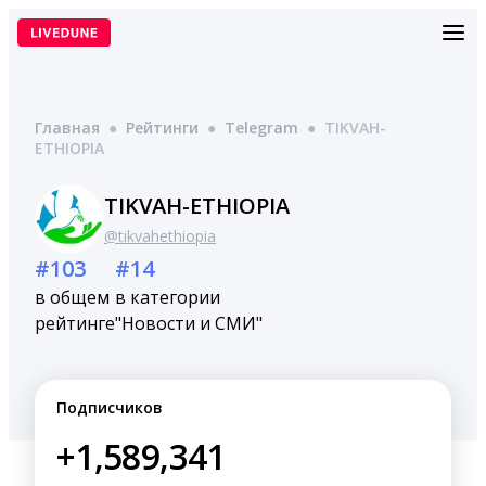
Перейти
к
содержимому
Главная
●
Рейтинги
●
Telegram
●
TIKVAH-
ETHIOPIA
TIKVAH-ETHIOPIA
@tikvahethiopia
#103
#14
в общем
в категории
рейтинге
"Новости и СМИ"
Подписчиков
+1,589,341