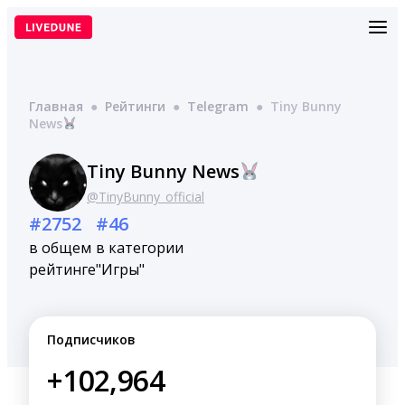
Перейти
к
содержимому
Главная
●
Рейтинги
●
Telegram
●
Tiny Bunny
News
Tiny Bunny News
@TinyBunny_official
#2752
#46
в общем
в категории
рейтинге
"Игры"
Подписчиков
+102,964