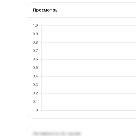
Просмотры
Активность по часам