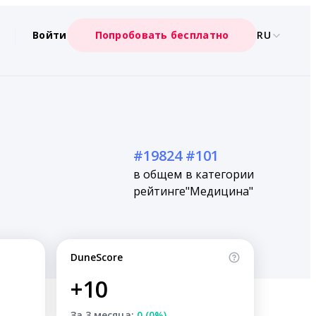
Войти
Попробовать бесплатно
RU
#19824
#101
в общем
в категории
рейтинге
"Медицина"
DuneScore
+10
За 3 месяца:
0 (0%)