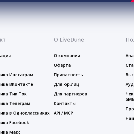
кт
О LiveDune
По
тация
О компании
Ана
Оферта
Ста
ика Инстаграм
Приватность
Выг
ика ВКонтакте
Для юр.лиц
Ауд
ика Тик Ток
Для партнеров
Чек
SM
ика Телеграм
Контакты
Про
ика в Одноклассниках
API / MCP
Най
ика Facebook
ика Макс