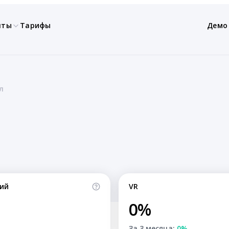
нты
Тарифы
Демо
л
ий
VR
0%
За 3 месяца:
0%