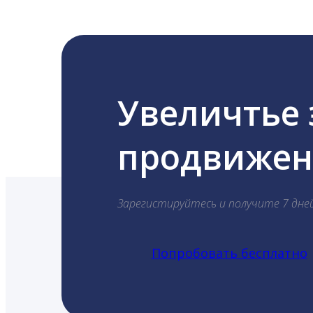
Увеличтье
продвижени
Зарегистируйтесь и получите 7 дне
Попробовать бесплатно