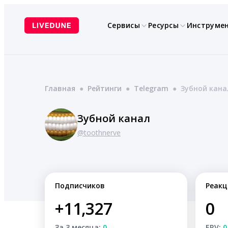
Перейти
к
Сервисы
Ресурсы
Инструме
содержимому
Главная
●
Рейтинги
●
Telegram
●
Зубной кана
Зубной канал
@toothnerve
Подписчиков
Реакц
+11,327
0
За 3 месяца:
0
ERV:
0