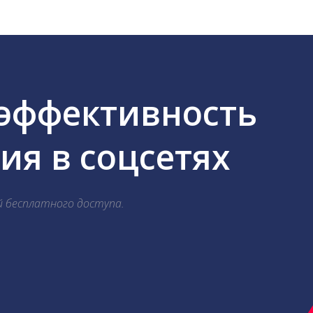
 эффективность
я в соцсетях
й бесплатного доступа.