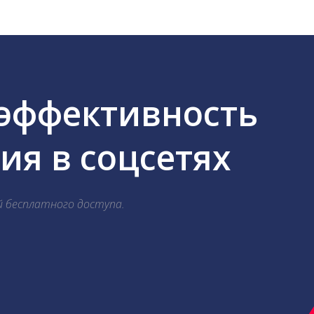
 эффективность
я в соцсетях
й бесплатного доступа.