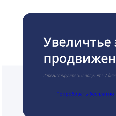
Увеличтье
продвижени
Зарегистируйтесь и получите 7 дне
Попробовать бесплатно