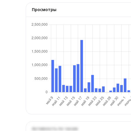
Просмотры
Активность по часам