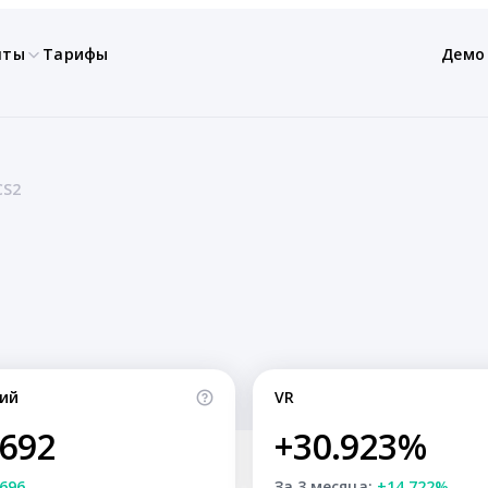
нты
Тарифы
Демо
CS2
ий
VR
,692
+30.923%
696
За 3 месяца:
+14.722%