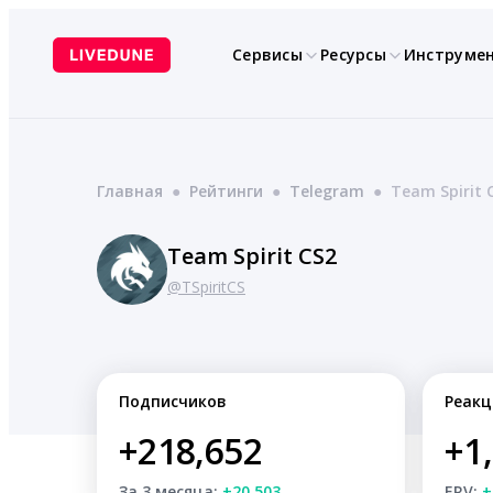
Перейти
к
Сервисы
Ресурсы
Инструме
содержимому
Главная
●
Рейтинги
●
Telegram
●
Team Spirit 
Team Spirit CS2
@TSpiritCS
Подписчиков
Реакц
+218,652
+1
За 3 месяца:
+20,503
ERV:
+