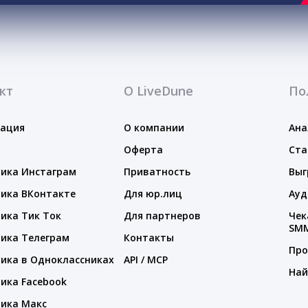
кт
О LiveDune
По
тация
О компании
Ана
Оферта
Ста
ика Инстаграм
Приватность
Выг
ика ВКонтакте
Для юр.лиц
Ауд
ика Тик Ток
Для партнеров
Чек
SM
ика Телеграм
Контакты
Про
ика в Одноклассниках
API / MCP
Най
ика Facebook
ика Макс