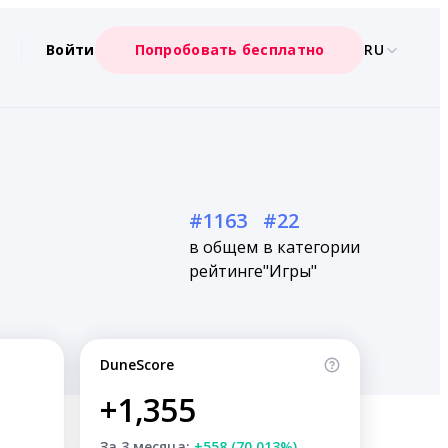
Войти
Попробовать бесплатно
RU
#1163
#22
в общем
в категории
рейтинге
"Игры"
DuneScore
+1,355
За 3 месяца:
+558 (70.013%)