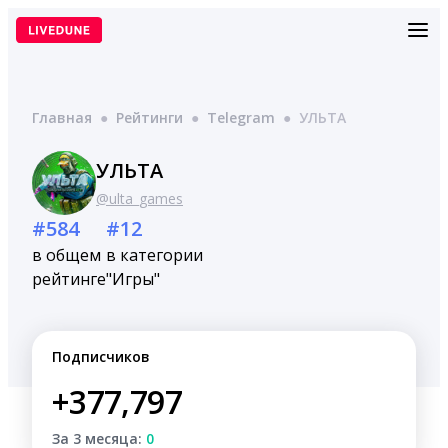
Перейти
к
содержимому
Главная
●
Рейтинги
●
Telegram
●
УЛЬТА
УЛЬТА
@ulta_games
#584
#12
в общем
в категории
рейтинге
"Игры"
Подписчиков
+377,797
За 3 месяца:
0